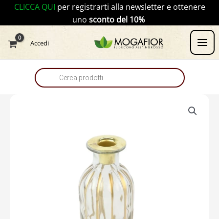
Vai
CLICCA QUI
per registrarti alla newsletter e ottenere
al
uno
sconto del 10%
contenuto
Products
Accedi
search