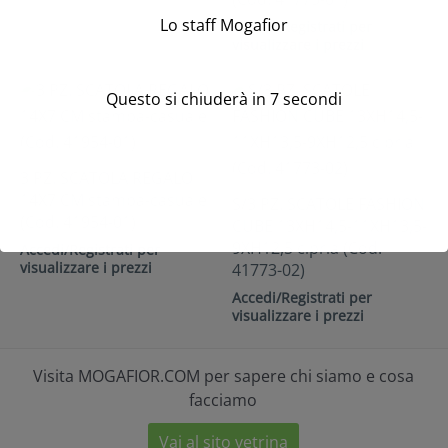
Lo staff Mogafior
Accedi/Registrati per
visualizzare i prezzi
Questo si chiuderà in
7
secondi
3 PZ. SCATOLA REGALO
14X7 CM stampa-casuale
S/3 PZ. SCATOLE FASHION
(Cod. 41954-01)
CUBE 13XH14,5-11XH13,5-
9XH12,5 cipria (Cod.
Accedi/Registrati per
visualizzare i prezzi
41773-02)
Accedi/Registrati per
visualizzare i prezzi
Visita MOGAFIOR.COM per sapere chi siamo e cosa
facciamo
Vai al sito vetrina