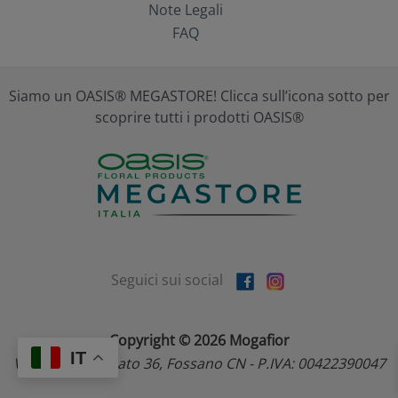
Note Legali
FAQ
Siamo un OASIS® MEGASTORE! Clicca sull’icona sotto per
scoprire tutti i prodotti OASIS®
Seguici sui social
Copyright © 2026 Mogafior
IT
Via dell'Artigianato 36, Fossano CN - P.IVA: 00422390047