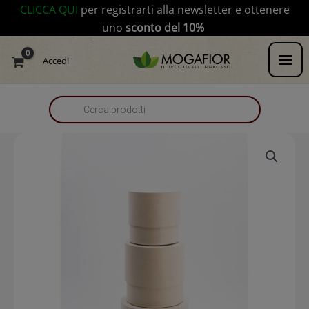
Vai
modal-check
CLICCA QUI
per registrarti alla newsletter e ottenere
al
uno
sconto del 10%
contenuto
Products
Accedi
search