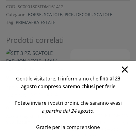
COD:
SC0001803FDM161412
Categorie:
BORSE, SCATOLE, PICK, DECORI
,
SCATOLE
Tag:
PRIMAVERA-ESTATE
Prodotti correlati
Gentile visitatore, ti informiamo che
fino al 23
agosto compreso saremo chiusi per ferie
SET 3 PZ. SCATOLE
FASHION 16X16- 14X14-
12X12 verde (Cod. 37608-
Potete inviare i vostri ordini, che saranno evasi
01)
a partire dal 24 agosto
.
S/3 PZ. SCATOLE FASHION
Accedi/Registrati per
visualizzare i prezzi
CUBE 13XH14,5-11XH13,5-
Grazie per la comprensione
9XH12,5 verde-celadon
(Cod. 41773-01)