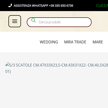
Vai
Products search
CLICC
ASSISTENZA WHATSAPP +39 335 650 6739
al
contenuto
WEDDING
MIRA TRADE
MARE