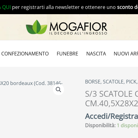
A QUI
per registrarti alla newsletter e ottenere uno
sconto d
CONFEZIONAMENTO
FUNEBRE
NASCITA
NUOVI ARR
BORSE, SCATOLE, PICK
S/3 SCATOLE 
CM.40,5X28X2
Accedi/Registrat
Disponibilità:
1 disponi