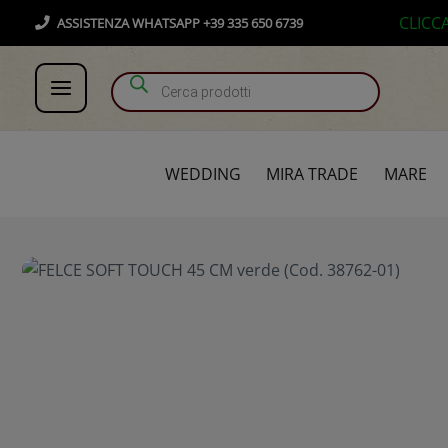
Vai
Products search
CLICC
ASSISTENZA WHATSAPP +39 335 650 6739
al
contenuto
WEDDING
MIRA TRADE
MARE