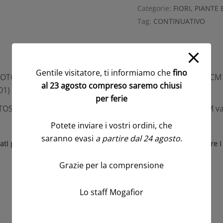
Categorie:
FIORI, PIANTE 
Tag:
CONTINUATIVO
Gentile visitatore, ti informiamo che
fino
al 23 agosto compreso saremo chiusi
per ferie
S X12 H60 CM verde (Cod.
MAZZO PHOTOS X12 H60 CM va
(Cod. 42659-02)
Potete inviare i vostri ordini, che
saranno evasi
a partire dal 24 agosto
.
ati per visualizzare i prezzi
Accedi/Registrati per visualizzare i
Grazie per la comprensione
Lo staff Mogafior