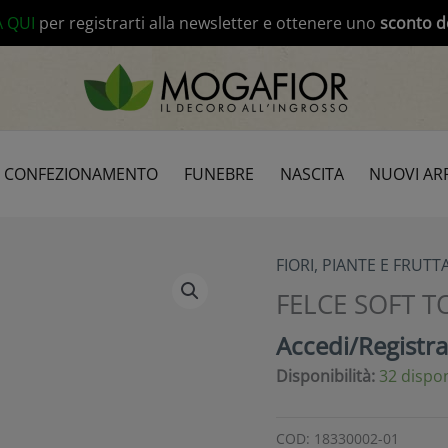
modal-check
A QUI
per registrarti alla newsletter e ottenere uno
sconto d
CONFEZIONAMENTO
FUNEBRE
NASCITA
NUOVI ARR
FIORI, PIANTE E FRUTTA
FELCE SOFT T
Accedi/Registrat
Disponibilità:
32 dispon
COD:
18330002-01