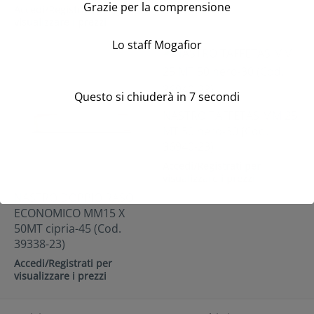
Grazie per la comprensione
Accedi/Registrati per
visualizzare i prezzi
Lo staff Mogafior
Questo si chiuderà in
7
secondi
NASTRO TAFFETAS MM 25
MT 50 nero-30 (Cod.
36940-23)
Accedi/Registrati per
visualizzare i prezzi
NASTRO DOPPIO RASO
ECONOMICO MM15 X
50MT cipria-45 (Cod.
39338-23)
Accedi/Registrati per
visualizzare i prezzi