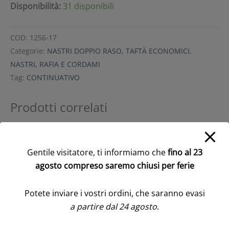
Disponibilità:
31 disponibili
COD:
1256-17
Categorie:
NASTRI DOPPIO RASO, TAFTÀ ECONOMICI
,
NASTRI, RAFIA E CORDAMI
Tag:
CONTINUATIVO
Prodotti correlati
Gentile visitatore, ti informiamo che
fino al 23
agosto compreso saremo chiusi per ferie
NASTRO TAFFETAS MM 25
MT 50 arancione-06bis
NASTRO DOPPIO RASO
Potete inviare i vostri ordini, che saranno evasi
(Cod. 36940-24)
ECONOMICO MM10 X
a partire dal 24 agosto
.
50MT verde-acido-18
Accedi/Registrati per
visualizzare i prezzi
(Cod. 39337-16)