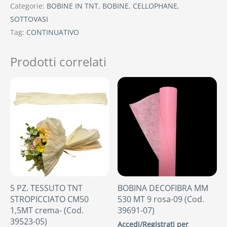
Categorie:
BOBINE IN TNT
,
BOBINE, CELLOPHANE,
SOTTOVASI
Tag:
CONTINUATIVO
Prodotti correlati
5 PZ. TESSUTO TNT
BOBINA DECOFIBRA MM
STROPICCIATO CM50
530 MT 9 rosa-09 (Cod.
1,5MT crema- (Cod.
39691-07)
39523-05)
Accedi/Registrati per