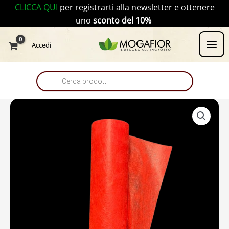
Vai
CLICCA QUI
per registrarti alla newsletter e ottenere
al
uno
sconto del 10%
contenuto
Products
Accedi
search