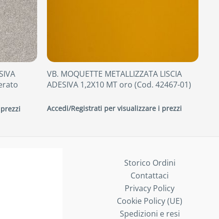
SIVA
VB. MOQUETTE METALLIZZATA LISCIA
erato
ADESIVA 1,2X10 MT oro (Cod. 42467-01)
Accedi/Registrati per visualizzare i prezzi
 prezzi
Storico Ordini
Contattaci
Privacy Policy
Cookie Policy (UE)
Spedizioni e resi