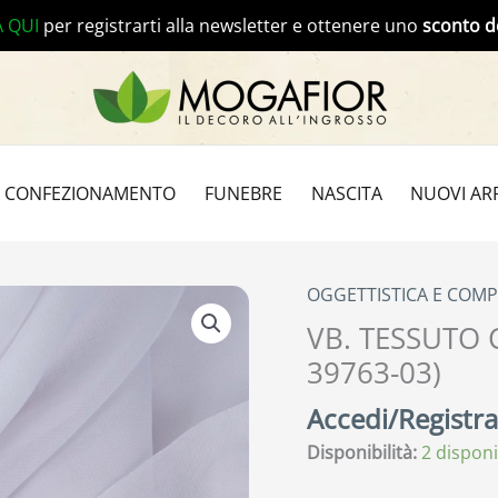
A QUI
per registrarti alla newsletter e ottenere uno
sconto d
CONFEZIONAMENTO
FUNEBRE
NASCITA
NUOVI ARR
OGGETTISTICA E COM
VB. TESSUTO 
39763-03)
Accedi/Registrat
Disponibilità:
2 disponi