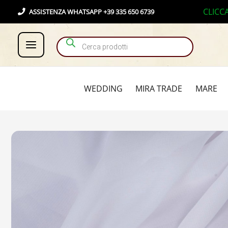
Vai
Products search
CLICC
ASSISTENZA WHATSAPP +39 335 650 6739
al
contenuto
WEDDING
MIRA TRADE
MARE