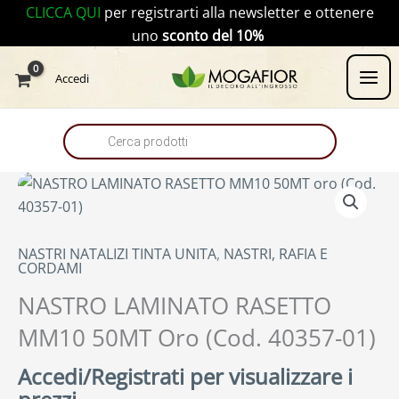
Vai
CLICCA QUI
per registrarti alla newsletter e ottenere
al
uno
sconto del 10%
contenuto
Products
Accedi
search
NASTRI NATALIZI TINTA UNITA
,
NASTRI, RAFIA E
CORDAMI
NASTRO LAMINATO RASETTO
MM10 50MT Oro (Cod. 40357-01)
Accedi/Registrati per visualizzare i