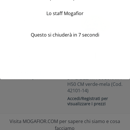
Lo staff Mogafior
Questo si chiuderà in
7
secondi
ORTENSIA ANNABELLE
STABILIZZATA COLORATA
H50 CM azzurro (Cod.
42101-12)
ORTENSIA ANNABELLE
Accedi/Registrati per
visualizzare i prezzi
STABILIZZATA COLORATA
H50 CM verde-mela (Cod.
42101-14)
Accedi/Registrati per
visualizzare i prezzi
Visita MOGAFIOR.COM per sapere chi siamo e cosa
facciamo