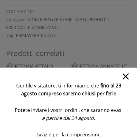
COD:
AHY-101
Categorie:
FIORI E PIANTE STABILIZZATI
,
PRODOTTI
ESSICCATI E STABILIZZATI
Tag:
PRIMAVERA-ESTATE
Prodotti correlati
Gentile visitatore, ti informiamo che
fino al 23
agosto compreso saremo chiusi per ferie
ORTENSIA PETALO
ORTENSIA ANNABELLE
GRANDE STABILIZZATA
STABILIZZATA COLORATA
Potete inviare i vostri ordini, che saranno evasi
D20 H50 CM bianco (Cod.
H50 CM rosso (Cod.
a partire dal 24 agosto
.
42473-05)
42101-13)
Accedi/Registrati per
Accedi/Registrati per
Grazie per la comprensione
visualizzare i prezzi
visualizzare i prezzi