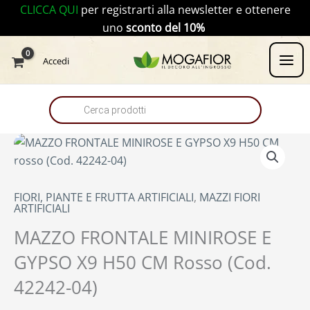
Vai
CLICCA QUI
per registrarti alla newsletter e ottenere
al
uno
sconto del 10%
contenuto
Products
Accedi
search
FIORI, PIANTE E FRUTTA ARTIFICIALI
,
MAZZI FIORI
ARTIFICIALI
MAZZO FRONTALE MINIROSE E
GYPSO X9 H50 CM Rosso (Cod.
42242-04)