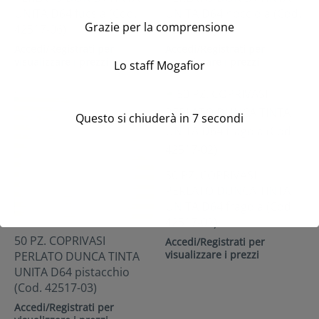
UNITA D64 fucsia (Cod.
UNITA D64 nocciola (Cod.
Grazie per la comprensione
42517-06)
42517-01)
Accedi/Registrati per
Accedi/Registrati per
visualizzare i prezzi
visualizzare i prezzi
Lo staff Mogafior
Questo si chiuderà in
7
secondi
50 PZ. COPRIVASI
PERLATO DUNCA TINTA
UNITA D64 fragola (Cod.
42517-02)
50 PZ. COPRIVASI
Accedi/Registrati per
visualizzare i prezzi
PERLATO DUNCA TINTA
UNITA D64 pistacchio
(Cod. 42517-03)
Accedi/Registrati per