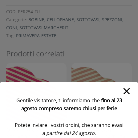
COD:
PER254-FU
Categorie:
BOBINE, CELLOPHANE, SOTTOVASI
,
SPEZZONI,
CONI, SOTTOVASI MARGHERIT
Tag:
PRIMAVERA-ESTATE
Prodotti correlati
Gentile visitatore, ti informiamo che
fino al 23
agosto compreso saremo chiusi per ferie
Potete inviare i vostri ordini, che saranno evasi
50 PZ. COPRIVASI
50 PZ. COPRIVASI
a partire dal 24 agosto
.
PERLATO DUNCA TINTA
PERLATO DUNCA TINTA