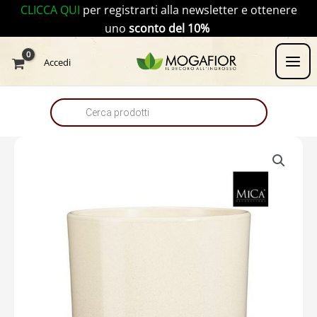
Vai
CLICCA QUI
per registrarti alla newsletter e ottenere
al
uno
sconto del 10%
contenuto
Products
Accedi
search