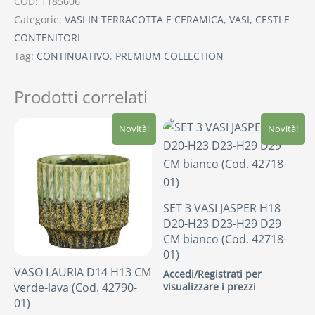
COD:
1185606
Categorie:
VASI IN TERRACOTTA E CERAMICA
,
VASI, CESTI E
CONTENITORI
Tag:
CONTINUATIVO
,
PREMIUM COLLECTION
Prodotti correlati
Novità!
Novità!
SET 3 VASI JASPER H18
D20-H23 D23-H29 D29
CM bianco (Cod. 42718-
01)
VASO LAURIA D14 H13 CM
Accedi/Registrati per
visualizzare i prezzi
verde-lava (Cod. 42790-
01)