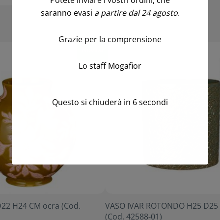
Potete inviare i vostri ordini, che
saranno evasi
a partire dal 24 agosto
.
Grazie per la comprensione
Novità!
Lo staff Mogafior
Questo si chiuderà in
6
secondi
22 H24 CM ocra (Cod.
VASO IVAR ROTONDO H25 D25 
(Cod. 42588-01)