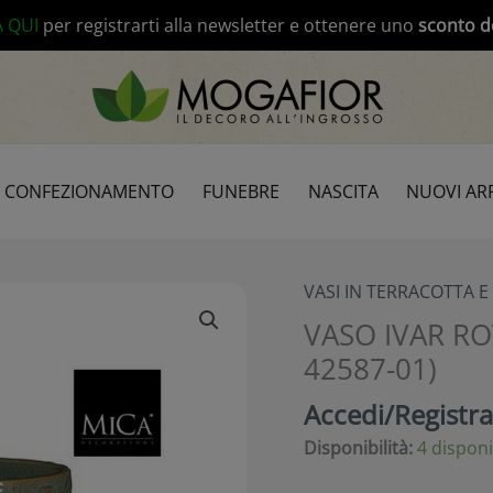
modal-check
A QUI
per registrarti alla newsletter e ottenere uno
sconto d
CONFEZIONAMENTO
FUNEBRE
NASCITA
NUOVI ARR
VASI IN TERRACOTTA E
VASO IVAR RO
42587-01)
Accedi/Registrat
Disponibilità:
4 disponi