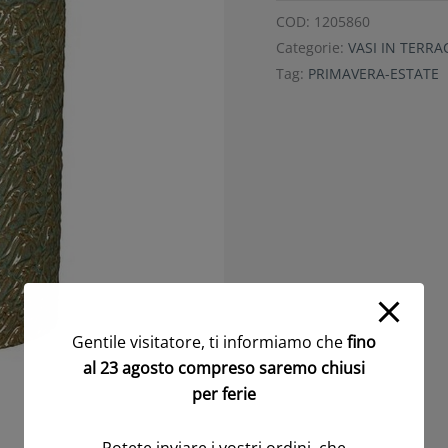
COD:
1205860
Categorie:
VASI IN TERR
Tag:
PRIMAVERA-ESTATE
Gentile visitatore, ti informiamo che
fino
al 23 agosto compreso saremo chiusi
per ferie