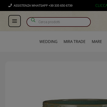
Vai
Products search
CLICC
ASSISTENZA WHATSAPP +39 335 650 6739
al
contenuto
WEDDING
MIRA TRADE
MARE