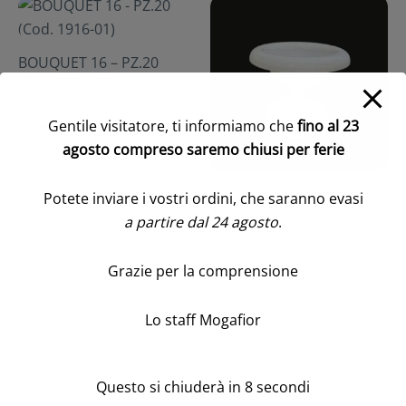
BOUQUET 16 – PZ.20
(Cod. 1916-01)
Gentile visitatore, ti informiamo che
fino al 23
Accedi/Registrati per
visualizzare i prezzi
agosto compreso saremo chiusi per ferie
20 PZ. COPPA FIRENZE
Potete inviare i vostri ordini, che saranno evasi
14X11 (Cod. 2209-01)
a partire dal 24 agosto
.
Accedi/Registrati per
Grazie per la comprensione
visualizzare i prezzi
Lo staff Mogafior
OASIS CUP 5 PZ. D13,5 CM
Questo si chiuderà in
7
secondi
(Cod. 2600-01)
CIOTOLA PLASTICA