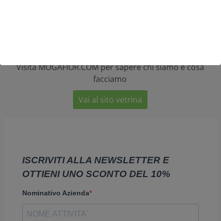
IKEBANA CM.25 (CONF. 10
PZ) (Cod. 28-01)
Accedi/Registrati per
visualizzare i prezzi
Accedi/Registrati per
visualizzare i prezzi
Visita MOGAFIOR.COM per sapere chi siamo e cosa
facciamo
Vai al sito vetrina