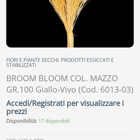
FIORI E PIANTE SECCHI
,
PRODOTTI ESSICCATI E
STABILIZZATI
BROOM BLOOM COL. MAZZO
GR.100 Giallo-Vivo (Cod. 6013-03)
Accedi/Registrati per visualizzare i
prezzi
Disponibilità:
17 disponibili