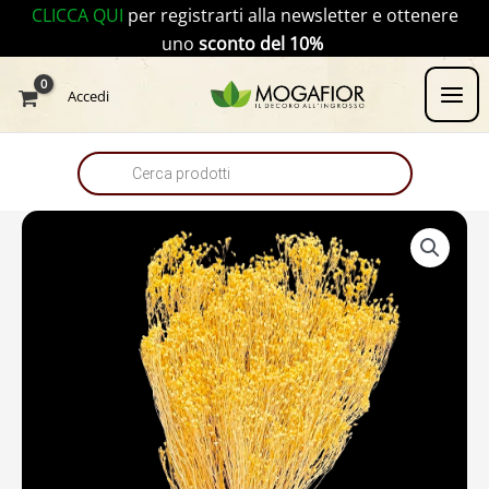
Vai
CLICCA QUI
per registrarti alla newsletter e ottenere
al
uno
sconto del 10%
contenuto
Products
Accedi
search