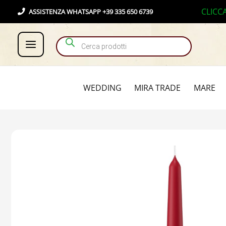
Vai
Products search
CLICC
ASSISTENZA WHATSAPP +39 335 650 6739
al
contenuto
WEDDING
MIRA TRADE
MARE