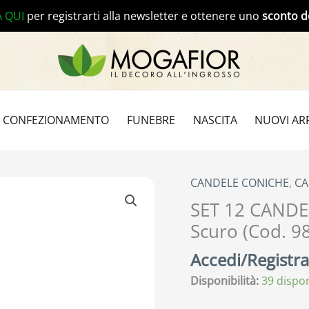
A QUI
per registrarti alla newsletter e ottenere uno
sconto d
CONFEZIONAMENTO
FUNEBRE
NASCITA
NUOVI ARR
CANDELE CONICHE
,
CA
SET 12 CANDE
Scuro (Cod. 9
Accedi/Registrat
Disponibilità:
39 dispon