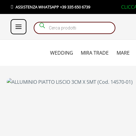
Vai
Products search
CLICC
ASSISTENZA WHATSAPP +39 335 650 6739
al
contenuto
WEDDING
MIRA TRADE
MARE