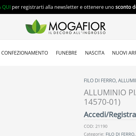
A QUI
per registrarti alla newsletter e ottenere uno
sconto d
CONFEZIONAMENTO
FUNEBRE
NASCITA
NUOVI ARR
FILO DI FERRO, ALLUM
ALLUMINIO PI
14570-01)
Accedi/Registrat
COD:
21190
Categorie:
FILO DI FERRO