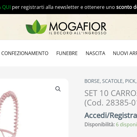
A QUI
per registrarti alla newsletter e ottenere uno
sconto d
CONFEZIONAMENTO
FUNEBRE
NASCITA
NUOVI ARR
BORSE, SCATOLE, PICK
SET 10 CARRO
(Cod. 28385-0
Accedi/Registrat
Disponibilità:
6 disponi