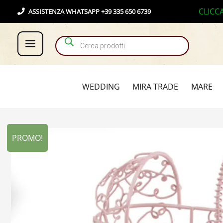
Vai
Products search
CLICC
ASSISTENZA WHATSAPP +39 335 650 6739
al
contenuto
WEDDING
MIRA TRADE
MARE
PROMO!