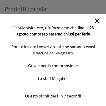
Prodotti correlati
PROMO!
Gentile visitatore, ti informiamo che
fino al 23
CICOGNA 7,5X11,5 CM
agosto compreso saremo chiusi per ferie
rosa (Cod. 31579-01)
CUORE LEGNO DA
APPENDERE CM8 rosa
Potete inviare i vostri ordini, che saranno evasi
(Cod. 31815-02)
Accedi/Registrati per
a partire dal 24 agosto
.
visualizzare i prezzi
Accedi/Registrati per
visualizzare i prezzi
Grazie per la comprensione
PROMO!
PROMO!
Lo staff Mogafior
CUORE LEGNO DA
SET 10 CARROZZINE
Questo si chiuderà in
7
secondi
APPENDERE CM8 blu
METALLO 8X5X8 CM rosa
(Cod. 31815-03)
(Cod. 28385-01)