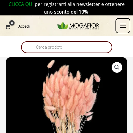
Vai
CLICCA QUI
per registrarti alla newsletter e ottenere
al
uno
sconto del 10%
contenuto
Products
Accedi
search