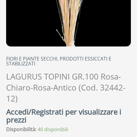
FIORI E PIANTE SECCHI
,
PRODOTTI ESSICCATI E
STABILIZZATI
LAGURUS TOPINI GR.100 Rosa-
Chiaro-Rosa-Antico (Cod. 32442-
12)
Accedi/Registrati per visualizzare i
prezzi
Disponibilità:
40 disponibili