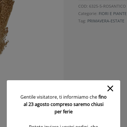
COD:
6325-5-ROSANTICO
Categorie:
FIORI E PIANT
Tag:
PRIMAVERA-ESTATE
Gentile visitatore, ti informiamo che
fino
al 23 agosto compreso saremo chiusi
per ferie