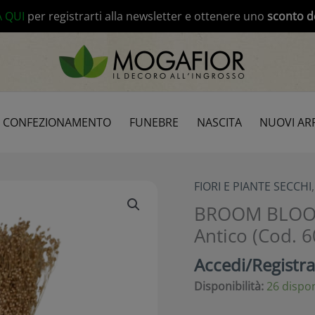
modal-check
A QUI
per registrarti alla newsletter e ottenere uno
sconto d
CONFEZIONAMENTO
FUNEBRE
NASCITA
NUOVI ARR
FIORI E PIANTE SECCHI
BROOM BLOOM
Antico (Cod. 
Accedi/Registrat
Disponibilità:
26 dispon