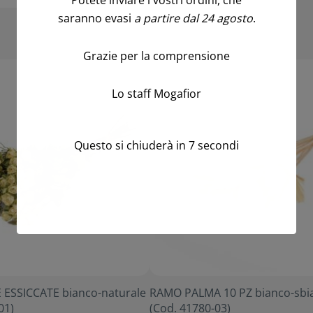
Potete inviare i vostri ordini, che
saranno evasi
a partire dal 24 agosto
.
Grazie per la comprensione
Lo staff Mogafior
Questo si chiuderà in
7
secondi
ESSICCATE bianco-naturale
RAMO PALMA 10 PZ bianco-sbi
01)
(Cod. 41780-03)