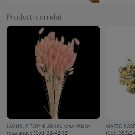
Prodotti correlati
LAGURUS TOPINI GR.100 rosa-chiaro-
MAZZO ROSE 
rosa-antico (Cod. 32442-12)
(Cod. 38022-