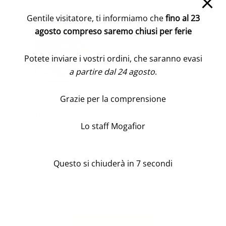
Gentile visitatore, ti informiamo che
fino al 23
agosto compreso saremo chiusi per ferie
OASIS CESOIA ALLUMINIO
Potete inviare i vostri ordini, che saranno evasi
197MM (Cod. 29025-01)
a partire dal 24 agosto
.
Accedi/Registrati per
Grazie per la comprensione
visualizzare i prezzi
SCOTCH ECOPHAN 15X66
Lo staff Mogafior
CONFEZIONE 10 PZ (Cod.
42613-01)
Accedi/Registrati per
visualizzare i prezzi
Questo si chiuderà in
7
secondi
Visita MOGAFIOR.COM per sapere chi siamo e cosa
facciamo
Vai al sito vetrina