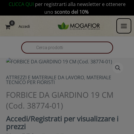
Vai
modal-check
CLICCA QUI
per registrarti alla newsletter e ottenere
al
uno
sconto del 10%
contenuto
Products
Accedi
search
ATTREZZI E MATERIALE DA LAVORO
,
MATERIALE
TECNICO PER FIORISTI
FORBICE DA GIARDINO 19 CM
(Cod. 38774-01)
Accedi/Registrati per visualizzare i
prezzi