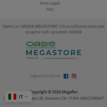
Note Legali
FAQ
Siamo un OASIS® MEGASTORE! Clicca sull’icona sotto per
scoprire tutti i prodotti OASIS®
Seguici sui social
Copyright © 2026 Mogafior
IT
Via dell'Artigianato 36, Fossano CN - P.IVA: 00422390047