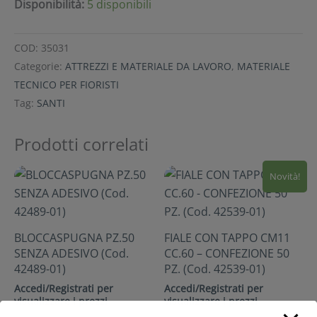
Disponibilità:
5 disponibili
COD:
35031
Categorie:
ATTREZZI E MATERIALE DA LAVORO
,
MATERIALE
TECNICO PER FIORISTI
Tag:
SANTI
Prodotti correlati
Novità!
BLOCCASPUGNA PZ.50
FIALE CON TAPPO CM11
SENZA ADESIVO (Cod.
CC.60 – CONFEZIONE 50
42489-01)
PZ. (Cod. 42539-01)
Accedi/Registrati per
Accedi/Registrati per
visualizzare i prezzi
visualizzare i prezzi