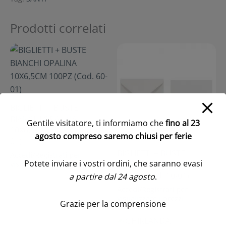
Prodotti correlati
BIGLIETTI + BUSTE
BIANCHI OPALINA
Gentile visitatore, ti informiamo che
fino al 23
10X6,5CM 100PZ (Cod. 60-
agosto compreso saremo chiusi per ferie
01)
BIGLIETTI + BUSTE
Accedi/Registrati per
Potete inviare i vostri ordini, che saranno evasi
BIANCHI 10X6,5 CM
visualizzare i prezzi
PZ.500 (Cod. 10-01)
a partire dal 24 agosto
.
Accedi/Registrati per
visualizzare i prezzi
Grazie per la comprensione