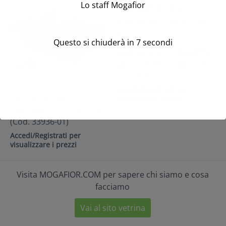
Lo staff Mogafior
Questo si chiuderà in
7
secondi
GHIRLANDA C/MOLLETTE
LEGNO 3,5X1X3,40 (Cod.
27518-01)
Accedi/Registrati per
visualizzare i prezzi
MOLLETTE LEGNO
NATURALI CM 2,5 PZ 100
(Cod. 33936-01)
Accedi/Registrati per
visualizzare i prezzi
Visita MOGAFIOR.COM per sapere chi siamo e cosa
facciamo
Vai al sito vetrina